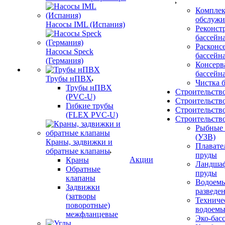
Комплек
обслужи
Насосы IML (Испания)
Реконст
бассейн
Расконс
Насосы Speck
бассейн
(Германия)
Консерв
бассейн
Трубы нПВХ
Чистка 
Трубы нПВХ
Строительст
(PVC-U)
Строительств
Гибкие трубы
Строительство
(FLEX PVC-U)
Строительств
Рыбные
(УЗВ)
Краны, задвижки и
Плавате
обратные клапаны
пруды
Акции
Краны
Ландша
Обратные
пруды
клапаны
Водоемы
Задвижки
разведе
(затворы
Техниче
поворотные)
водоем
межфланцевые
Эко-бас