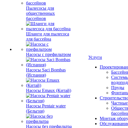
Пылесосы для
общественных
бассейнов
Шланги для пылесоса
для бассейна
Насосы с префильтром
Услуги
Проектирован
Насосы Saci Bombas
Бассейн
(Испания)
Систем
водопод
Пруды
Насосы Emaux (Китай)
Фонтан
Строительств
Частные
Насосы Pentair water
Общест
(Бельгия)
бассейн
Монтаж обору
Обслуживание
Насосы без префильтра