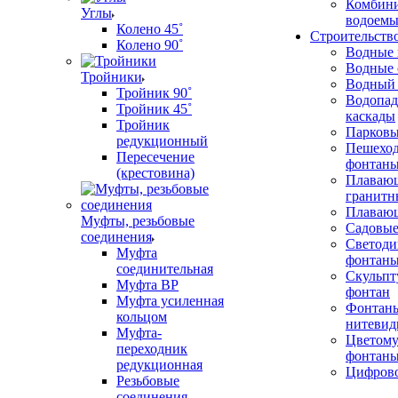
Комбин
Углы
водоем
Колено 45˚
Строительств
Колено 90˚
Водные
Водные 
Тройники
Водный 
Тройник 90˚
Водопад
Тройник 45˚
каскады
Тройник
Парковы
редукционный
Пешехо
Пересечение
фонтан
(крестовина)
Плаваю
гранитн
Плаваю
Муфты, резьбовые
Садовые
соединения
Светоди
Муфта
фонтан
соединительная
Скульп
Муфта ВР
фонтан
Муфта усиленная
Фонтан
кольцом
нитевид
Муфта-
Цветому
переходник
фонтан
редукционная
Цифрово
Резьбовые
соединения