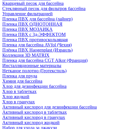
Кварцевый песок для бассейна
Cтеклянный песок для фильтров бассейна
Управление фильтрацией
Пленка ПВХ для бассейна (лайнер)
Пленка ПВХ ОДНОТОННАЯ
Пленка ПВХ МОЗАИКА
Пленка ПВХ с 3д-ЭФФЕКТОМ
Пленка ПВХ противоскользящая
Пленка для бассейна AVfol (Чехия)
Плёнка ПВХ Haogenplast (Израиль)
Коллекция 3D MATRIX
Пленка для бассейна CGT Alkor (Франция)
Инсталляционные материалы
Нетканое полотно (Геотекстиль)
Пленка для пруда
Химия для бассейна
Хлор для дезинфекции бассейна
Хлор в таблетках
Хлор жидкий
Хлор в гранулах
Активный кислород для дезинфекции бассейна
Активный кислород в таблетках
Активный кислород в гранулах
Активный кислород жидкий
Набор для ухода за джакузи