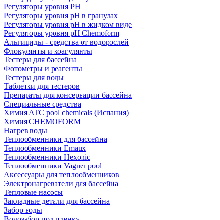
Регуляторы уровня PH
Регуляторы уровня pH в гранулах
Регуляторы уровня pH в жидком виде
Регуляторы уровня рН Chemoform
Альгициды - средства от водорослей
Флокулянты и коагулянты
Тестеры для бассейна
Фотометры и реагенты
Тестеры для воды
Таблетки для тестеров
Препараты для консервации бассейна
Специальные средства
Химия ATC pool chemicals (Испания)
Химия CHEMOFORM
Нагрев воды
Теплообменники для бассейна
Теплообменники Emaux
Теплообменники Hexonic
Теплообменники Vagner pool
Аксессуары для теплообменников
Электронагреватели для бассейна
Тепловые насосы
Закладные детали для бассейна
Забор воды
Водозабор под пленку