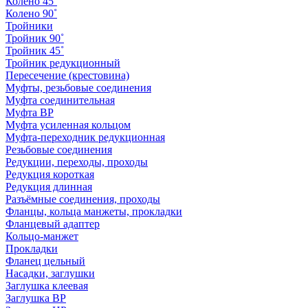
Колено 45˚
Колено 90˚
Тройники
Тройник 90˚
Тройник 45˚
Тройник редукционный
Пересечение (крестовина)
Муфты, резьбовые соединения
Муфта соединительная
Муфта ВР
Муфта усиленная кольцом
Муфта-переходник редукционная
Резьбовые соединения
Редукции, переходы, проходы
Редукция короткая
Редукция длинная
Разъёмные соединения, проходы
Фланцы, кольца манжеты, прокладки
Фланцевый адаптер
Кольцо-манжет
Прокладки
Фланец цельный
Насадки, заглушки
Заглушка клеевая
Заглушка ВР