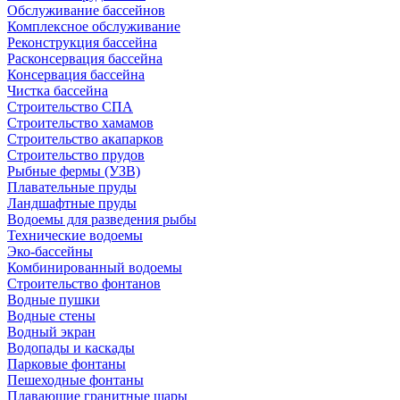
Обслуживание бассейнов
Комплексное обслуживание
Реконструкция бассейна
Расконсервация бассейна
Консервация бассейна
Чистка бассейна
Строительство СПА
Строительство хамамов
Строительство акапарков
Строительство прудов
Рыбные фермы (УЗВ)
Плавательные пруды
Ландшафтные пруды
Водоемы для разведения рыбы
Технические водоемы
Эко-бассейны
Комбинированный водоемы
Строительство фонтанов
Водные пушки
Водные стены
Водный экран
Водопады и каскады
Парковые фонтаны
Пешеходные фонтаны
Плавающие гранитные шары