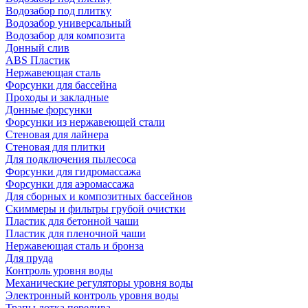
Водозабор под плитку
Водозабор универсальный
Водозабор для композита
Донный слив
ABS Пластик
Нержавеющая сталь
Форсунки для бассейна
Проходы и закладные
Донные форсунки
Форсунки из нержавеющей стали
Стеновая для лайнера
Стеновая для плитки
Для подключения пылесоса
Форсунки для гидромассажа
Форсунки для аэромассажа
Для сборных и композитных бассейнов
Скиммеры и фильтры грубой очистки
Пластик для бетонной чаши
Пластик для пленочной чаши
Нержавеющая сталь и бронза
Для пруда
Контроль уровня воды
Механические регуляторы уровня воды
Электронный контроль уровня воды
Трапы лотка перелива