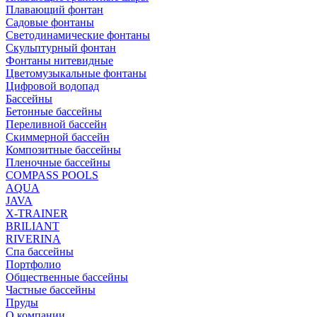
Плавающий фонтан
Садовые фонтаны
Светодинамические фонтаны
Скульптурный фонтан
Фонтаны нитевидные
Цветомузыкальные фонтаны
Цифровой водопад
Бассейны
Бетонные бассейны
Переливной бассейн
Скиммерной бассейн
Композитные бассейны
Пленочные бассейны
COMPASS POOLS
AQUA
JAVA
X-TRAINER
BRILIANT
RIVERINA
Спа бассейны
Портфолио
Общественные бассейны
Частные бассейны
Пруды
О компании