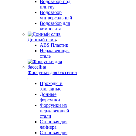
Водозабор под
плитку
Водозабор
универсальный
Водозабор для
композита
Донный слив
ABS Пластик
Нержавеющая
сталь
Форсунки для бассейна
Проходы и
закладные
Донные
форсунки
Форсунки из
нержавеющей
стали
Стеновая для
лайнера
Стеновая для