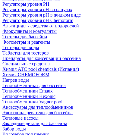
Регуляторы уровня PH
Регуляторы уровня pH в гранулах
Регуляторы уровня pH в жидком виде
Регуляторы уровня рН Chemoform
Альгициды - средства от водорослей
Флокулянты и коагулянты
Тестеры для бассейна
Фотометры и реагенты
Тестеры для воды
Таблетки для тестеров
Препараты для консервации бассейна
Специальные средства
Химия ATC pool chemicals (Испания)
Химия CHEMOFORM
Нагрев воды
Теплообменники для бассейна
Теплообменники Emaux
Теплообменники Hexonic
Теплообменники Vagner pool
Аксессуары для теплообменников
Электронагреватели для бассейна
Тепловые насосы
Закладные детали для бассейна
Забор воды
Водозабор под пленку