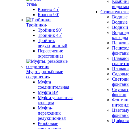
Комбин
Углы
водоем
Колено 45˚
Строительств
Колено 90˚
Водные
Водные 
Тройники
Водный 
Тройник 90˚
Водопад
Тройник 45˚
каскады
Тройник
Парковы
редукционный
Пешехо
Пересечение
фонтан
(крестовина)
Плаваю
гранитн
Плаваю
Муфты, резьбовые
Садовые
соединения
Светоди
Муфта
фонтан
соединительная
Скульп
Муфта ВР
фонтан
Муфта усиленная
Фонтан
кольцом
нитевид
Муфта-
Цветому
переходник
фонтан
редукционная
Цифрово
Резьбовые
соединения