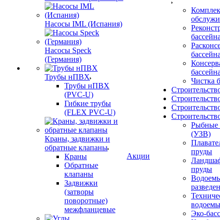
Комплек
обслужи
Насосы IML (Испания)
Реконст
бассейн
Расконс
Насосы Speck
бассейн
(Германия)
Консерв
бассейн
Трубы нПВХ
Чистка 
Трубы нПВХ
Строительст
(PVC-U)
Строительств
Гибкие трубы
Строительство
(FLEX PVC-U)
Строительств
Рыбные
(УЗВ)
Краны, задвижки и
Плавате
обратные клапаны
пруды
Акции
Краны
Ландша
Обратные
пруды
клапаны
Водоемы
Задвижки
разведе
(затворы
Техниче
поворотные)
водоем
межфланцевые
Эко-бас