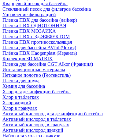
Кварцевый песок для бассейна
Cтеклянный песок для фильтров бассейна
Управление фильтрацией
Пленка ПВХ для бассейна (лайнер)
Пленка ПВХ ОДНОТОННАЯ
Пленка ПВХ МОЗАИКА
Пленка ПВХ с 3д-ЭФФЕКТОМ
Пленка ПВХ противоскользящая
Пленка для бассейна AVfol (Чехия)
Плёнка ПВХ Haogenplast (Израиль)
Коллекция 3D MATRIX
Пленка для бассейна CGT Alkor (Франция)
Инсталляционные материалы
Нетканое полотно (Геотекстиль)
Пленка для пруда
Химия для бассейна
Хлор для дезинфекции бассейна
Хлор в таблетках
Хлор жидкий
Хлор в гранулах
Активный кислород для дезинфекции бассейна
Активный кислород в таблетках
Активный кислород в гранулах
Активный кислород жидкий
Набор для ухода за джакузи