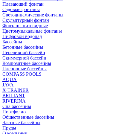
Плавающий фонтан
Садовые фонтаны
Светодинамические фонтаны
Скульптурный фонтан
Фонтаны нитевидные
Цветомузыкальные фонтаны
Цифровой водопад
Бассейны
Бетонные бассейны
Переливной бассейн
Скиммерной бассейн
Композитные бассейны
Пленочные бассейны
COMPASS POOLS
AQUA
JAVA
X-TRAINER
BRILIANT
RIVERINA
Спа бассейны
Портфолио
Общественные бассейны
Частные бассейны
Пруды
О компании