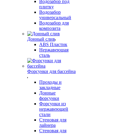
Водозабор под
плитку
Водозабор
универсальный
Водозабор для
композита
Донный слив
ABS Пластик
Нержавеющая
сталь
Форсунки для бассейна
Проходы и
закладные
Донные
форсунки
Форсунки из
нержавеющей
стали
Стеновая для
лайнера
Стеновая для