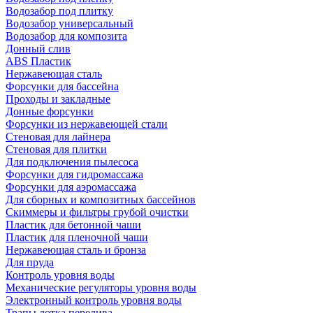
Водозабор под плитку
Водозабор универсальный
Водозабор для композита
Донный слив
ABS Пластик
Нержавеющая сталь
Форсунки для бассейна
Проходы и закладные
Донные форсунки
Форсунки из нержавеющей стали
Стеновая для лайнера
Стеновая для плитки
Для подключения пылесоса
Форсунки для гидромассажа
Форсунки для аэромассажа
Для сборных и композитных бассейнов
Скиммеры и фильтры грубой очистки
Пластик для бетонной чаши
Пластик для пленочной чаши
Нержавеющая сталь и бронза
Для пруда
Контроль уровня воды
Механические регуляторы уровня воды
Электронный контроль уровня воды
Трапы лотка перелива