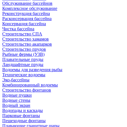
Обслуживание бассейнов
Комплексное обслуживание
Реконструкция бассейна
Расконсервация бассейна
Консервация бассейна
Чистка бассейна
Строительство СПА
Строительство хамамов
Строительство акапарков
Строительство прудов
Рыбные фермы (УЗВ)
Плавательные пруды
Ландшафтные пруды
Водоемы для разведения рыбы
Технические водоемы
Эко-бассейны
Комбинированный водоемы
Строительство фонтанов
Водные пушки
Водные стены
Водный экран
Водопады и каскады
Парковые фонтаны
Пешеходные фонтаны
Плавающие гранитные шары