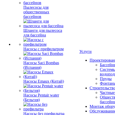
Пылесосы для
общественных
бассейнов
Шланги для пылесоса
для бассейна
Насосы с префильтром
Услуги
Проектирован
Насосы Saci Bombas
Бассейн
(Испания)
Систем
водопод
Пруды
Насосы Emaux (Китай)
Фонтан
Строительств
Частные
Насосы Pentair water
Общест
(Бельгия)
бассейн
Монтаж обору
Обслуживание
Насосы без префильтра