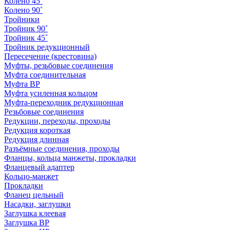
Колено 45˚
Колено 90˚
Тройники
Тройник 90˚
Тройник 45˚
Тройник редукционный
Пересечение (крестовина)
Муфты, резьбовые соединения
Муфта соединительная
Муфта ВР
Муфта усиленная кольцом
Муфта-переходник редукционная
Резьбовые соединения
Редукции, переходы, проходы
Редукция короткая
Редукция длинная
Разъёмные соединения, проходы
Фланцы, кольца манжеты, прокладки
Фланцевый адаптер
Кольцо-манжет
Прокладки
Фланец цельный
Насадки, заглушки
Заглушка клеевая
Заглушка ВР